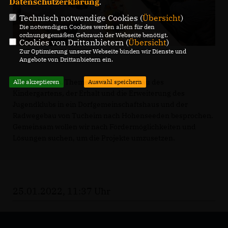
Datenschutzerklärung
.
Technisch notwendige Cookies (
Übersicht
)
Die notwendigen Cookies werden allein für den
ordnungsgemäßen Gebrauch der Webseite benötigt.
Cookies von Drittanbietern (
Übersicht
)
Zur Optimierung unserer Webseite binden wir Dienste und
Angebote von Drittanbietern ein.
Es wurden u.a. Themen, wie der Neubau des
Alle akzeptieren
Auswahl speichern
Kindergartens, der Erhalt und die Erweiterung des
Jugendklubs in ein Dorfgemeinschaftshaus und der
Radwegebau von Tucheim nach Hohenseeden besprochen.
Gemeinsam wollen wir nach Fördermöglichkeiten und
Lösungen suchen, um die Projekte umzusetzen.
25.01.2022, 11:37 Uhr