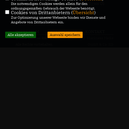
CDU-Landtagabgeordneter für den Wahlkreis 05
Die notwendigen Cookies werden allein für den
ordnungsgemäßen Gebrauch der Webseite benötigt.
Genthin
Cookies von Drittanbietern (
Übersicht
)
Zur Optimierung unserer Webseite binden wir Dienste und
Angebote von Drittanbietern ein.
IMPRESSUM
DATENSCHUTZ
KONTAKT
Alle akzeptieren
Auswahl speichern
@2026 Thomas Staudt, MdL
Realisation: Sharkness Media
Alle Rechte vorbehalten.
GmbH & Co. KG