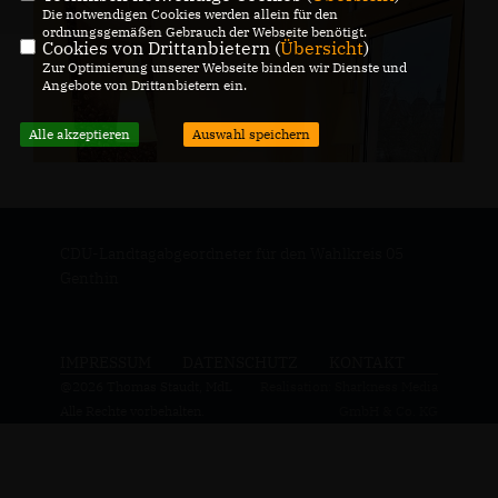
Die notwendigen Cookies werden allein für den
ordnungsgemäßen Gebrauch der Webseite benötigt.
Cookies von Drittanbietern (
Übersicht
)
Zur Optimierung unserer Webseite binden wir Dienste und
Angebote von Drittanbietern ein.
Alle akzeptieren
Auswahl speichern
CDU-Landtagabgeordneter für den Wahlkreis 05
Genthin
IMPRESSUM
DATENSCHUTZ
KONTAKT
@2026 Thomas Staudt, MdL
Realisation: Sharkness Media
Alle Rechte vorbehalten.
GmbH & Co. KG