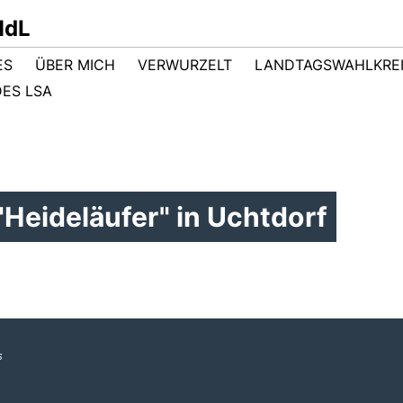
MdL
ES
ÜBER MICH
VERWURZELT
LANDTAGSWAHLKRE
ES LSA
eideläufer" in Uchtdorf
s