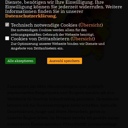
Dienste, benötigen wir Ihre Einwilligung. Ihre
Einwilligung können Sie jederzeit widerrufen. Weitere
Informationen finden Sie in unserer
Datenschutzerklärung
.
Technisch notwendige Cookies (
Übersicht
)
Die notwendigen Cookies werden allein für den
ordnungsgemäßen Gebrauch der Webseite benötigt.
Cookies von Drittanbietern (
Übersicht
)
Zur Optimierung unserer Webseite binden wir Dienste und
Angebote von Drittanbietern ein.
Alle akzeptieren
Auswahl speichern
Zusammen mit allen Mandatsträgern und politisch
interessierten Bürgerinnen und Bürgern möchte ich den
Wahlkreis 05 Genthin zukunftsfähig gestalten. Gemeinsam
können wir die Voraussetzungen dafür schaffen, dass alle
Generationen, junge und ältere Menschen, gerne in
unserer Region leben. Im Moment bereite ich gerade meine
anstehende Kennenlerntour #Staudttrifft (coronabedingt