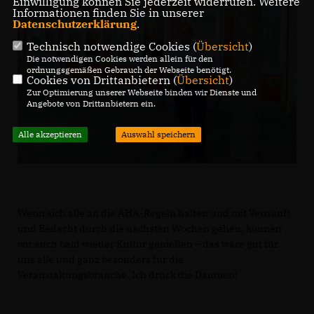
Einwilligung können Sie jederzeit widerrufen. Weitere
Informationen finden Sie in unserer
Datenschutzerklärung
.
Technisch notwendige Cookies (
Übersicht
)
Die notwendigen Cookies werden allein für den
ordnungsgemäßen Gebrauch der Webseite benötigt.
Cookies von Drittanbietern (
Übersicht
)
Zur Optimierung unserer Webseite binden wir Dienste und
Angebote von Drittanbietern ein.
Alle akzeptieren
Auswahl speichern
Wenn sich alle an die AHA-Regeln halten und mit Vernunft
und Bedacht durch die nächsten Wochen gehen, können
wir auch bald wieder Kultur genießen – das wäre gut für
uns alle und ganz besonders für die
Veranstaltungsbranche. Ich drück die Daumen!