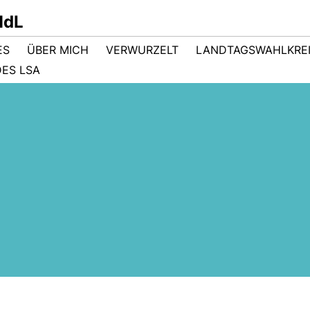
MdL
ES
ÜBER MICH
VERWURZELT
LANDTAGSWAHLKRE
ES LSA