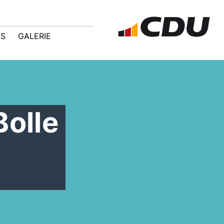
IS
GALERIE
olle