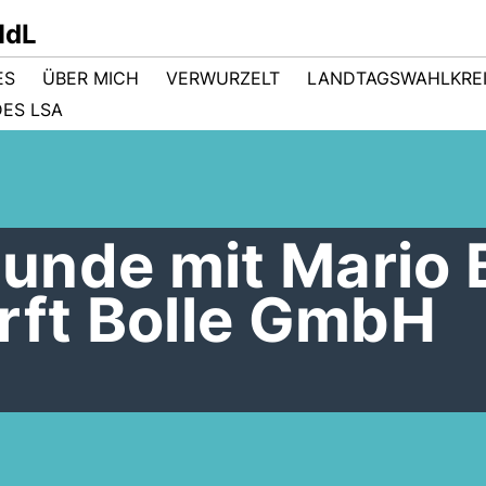
MdL
ES
ÜBER MICH
VERWURZELT
LANDTAGSWAHLKRE
ES LSA
unde mit Mario B
rft Bolle GmbH