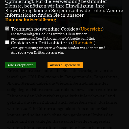
Optmierung). Für die Verwendung bestimmter
Dienste, benötigen wir Ihre Einwilligung. Ihre
Einwilligung können Sie jederzeit widerrufen. Weitere
Informationen finden Sie in unserer
Datenschutzerklärung
.
Technisch notwendige Cookies (
Übersicht
)
Die notwendigen Cookies werden allein für den
ordnungsgemäßen Gebrauch der Webseite benötigt.
Cookies von Drittanbietern (
Übersicht
)
Zur Optimierung unserer Webseite binden wir Dienste und
Angebote von Drittanbietern ein.
Alle akzeptieren
Auswahl speichern
Erfreulicherweise halfen die Beschlussvorlagen von den
jeweiligen CDU-Fraktionen in Tangermünde, Tangerhütte,
JL und Stendal dabei, die Wiederinbetriebnahme der
stillgelegten Fähre voranzutreiben. Inzwischen wurde die
Fähre von der Nahverkehrsgesellschaft Jerichower Land
gekauft, die sie in Zukunft auch betreiben wird. Busfahrer
werden zu Fährführern ausgebildet. Aus meiner Sicht
könnte und sollte auch ohne den geplanten Umbau der
Fähre und der -anleger diese sofort wieder eingesetzt
werden. Für unsere dünn besiedelte Region kann nicht