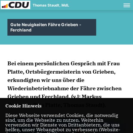
Thomas Staudt, MdL
Gute Neuigkeiten Fähre Grieben -
Ferchland
Bei einem persönlichen Gespräch mit Frau
Platte, Ortsbürgermeisterin von Grieben,
erkundigten wir uns über die
Wiederinbetriebnahme der Fähre zwischen
Grieben und Ferchland. (v.l: Markus
Fettback, Rita Platte, Thomas Staudt).
Cookie Hinweis
Diese Webseite verwendet Cookies, die notwendig
sind, um die Webseite zu nutzen. Weiterhin
verwenden wir Dienste von Drittanbietern, die uns
helfen, unser Webangebot zu verbessern (Website-