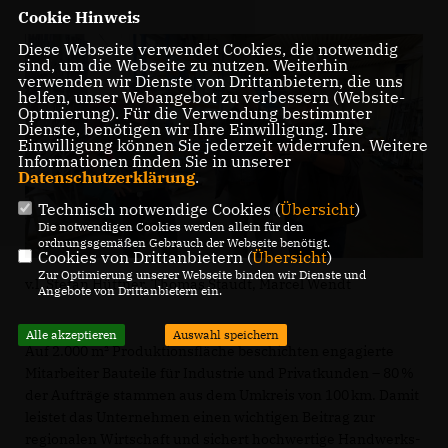
Cookie Hinweis
Diese Webseite verwendet Cookies, die notwendig
sind, um die Webseite zu nutzen. Weiterhin
verwenden wir Dienste von Drittanbietern, die uns
helfen, unser Webangebot zu verbessern (Website-
Optmierung). Für die Verwendung bestimmter
Dienste, benötigen wir Ihre Einwilligung. Ihre
Einwilligung können Sie jederzeit widerrufen. Weitere
Informationen finden Sie in unserer
Datenschutzerklärung
.
Technisch notwendige Cookies (
Übersicht
)
Die notwendigen Cookies werden allein für den
ordnungsgemäßen Gebrauch der Webseite benötigt.
Cookies von Drittanbietern (
Übersicht
)
Zur Optimierung unserer Webseite binden wir Dienste und
v.l. Stefan Hüttner, Thomas Staudt, Marcel Wendt
Angebote von Drittanbietern ein.
Alle akzeptieren
Auswahl speichern
Auf 2.000 m² Produktionsfläche beschichten engagierte
Mitarbeiter Bauteile für Industrie und Privatkunden – 80 %
der Aufträge stammen aus dem Umkreis von 100 km. Damit
leistet das Unternehmen einen wichtigen Beitrag zur
regionalen Wirtschaft und sichert hochwertige Handwerks-