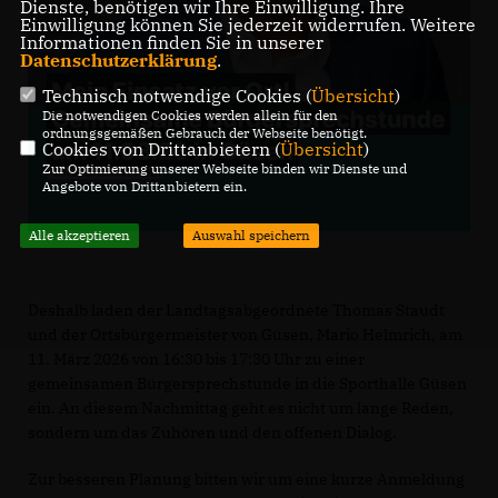
Dienste, benötigen wir Ihre Einwilligung. Ihre
Einwilligung können Sie jederzeit widerrufen. Weitere
Informationen finden Sie in unserer
Datenschutzerklärung
.
Technisch notwendige Cookies (
Übersicht
)
Die notwendigen Cookies werden allein für den
ordnungsgemäßen Gebrauch der Webseite benötigt.
Cookies von Drittanbietern (
Übersicht
)
Zur Optimierung unserer Webseite binden wir Dienste und
Angebote von Drittanbietern ein.
Alle akzeptieren
Auswahl speichern
Deshalb laden der Landtagsabgeordnete Thomas Staudt
und der Ortsbürgermeister von Güsen, Mario Helmrich, am
11. März 2026 von 16:30 bis 17:30 Uhr zu einer
gemeinsamen Bürgersprechstunde in die Sporthalle Güsen
ein. An diesem Nachmittag geht es nicht um lange Reden,
sondern um das Zuhören und den offenen Dialog.
Zur besseren Planung bitten wir um eine kurze Anmeldung