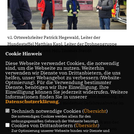
v.l. Ortswehrleiter Patrick Hegewald, Leiter der
Hundestaffel Matthias Kapl, Leiter der Drohnengruppe
Daniel Schünicke und MdL Thomas Staudt
Cookie Hinweis
Diese Webseite verwendet Cookies, die notwendig
sind, um die Webseite zu nutzen. Weiterhin
Gemeinsam mit der Drohnenstaffel entsteht damit die
verwenden wir Dienste von Drittanbietern, die uns
helfen, unser Webangebot zu verbessern (Website-
innovative RHOT-Einheit – Rettungshunde und
Optmierung). Für die Verwendung bestimmter
Ortungstechnik.
Dienste, benötigen wir Ihre Einwilligung. Ihre
Einwilligung können Sie jederzeit widerrufen. Weitere
Informationen finden Sie in unserer
Was hier entsteht, ist mehr als nur eine neue Abteilung: Es
Datenschutzerklärung
.
ist ein klares Bekenntnis zu moderner Gefahrenabwehr im
ländlichen Raum.
Technisch notwendige Cookies (
Übersicht
)
Die notwendigen Cookies werden allein für den
ordnungsgemäßen Gebrauch der Webseite benötigt.
Feine Spürnasen am Boden, modernste Technik aus der
Cookies von Drittanbietern (
Übersicht
)
Luft – so können vermisste oder verschüttete Personen
Zur Optimierung unserer Webseite binden wir Dienste und