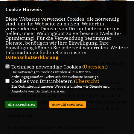
Cookie Hinweis
Diese Webseite verwendet Cookies, die notwendig
sind, um die Webseite zu nutzen. Weiterhin
verwenden wir Dienste von Drittanbietern, die uns
helfen, unser Webangebot zu verbessern (Website-
Optmierung). Für die Verwendung bestimmter
Dienste, benötigen wir Ihre Einwilligung. Ihre
Austausch beim Seniorentreff in Sandfurth
Einwilligung können Sie jederzeit widerrufen. Weitere
Informationen finden Sie in unserer
Datenschutzerklärung
.
Ihre Lebenserfahrung verdient Anerkennung – ebenso wie
Technisch notwendige Cookies (
Übersicht
)
ihre Sichtweisen, ihre Sorgen und ihre Wünsche.
Die notwendigen Cookies werden allein für den
ordnungsgemäßen Gebrauch der Webseite benötigt.
Cookies von Drittanbietern (
Übersicht
)
Beim monatlichen Seniorentreffen in Sandfurth hatte ich
Zur Optimierung unserer Webseite binden wir Dienste und
die schöne Gelegenheit, mit Bürgerinnen und Bürgern aus
Angebote von Drittanbietern ein.
Sandfurth, Ringfurth, Polte und Kehnert ins Gespräch zu
kommen. In geselliger Runde tauschten wir uns gemeinsam
Alle akzeptieren
Auswahl speichern
mit Ortsbürgermeister Carsten Falk über verschiedenste
Themen aus.
Vielen Dank für die herzliche Aufnahme und die