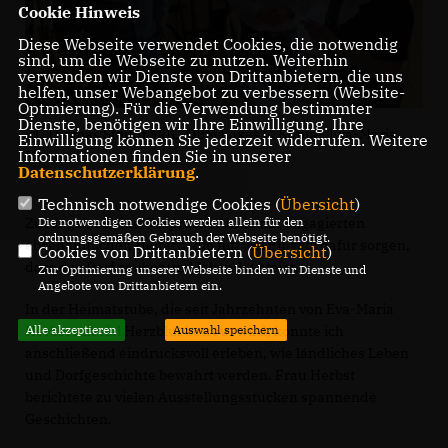
Cookie Hinweis
Diese Webseite verwendet Cookies, die notwendig
sind, um die Webseite zu nutzen. Weiterhin
verwenden wir Dienste von Drittanbietern, die uns
helfen, unser Webangebot zu verbessern (Website-
Optmierung). Für die Verwendung bestimmter
Dienste, benötigen wir Ihre Einwilligung. Ihre
v.l. Thomas Staudt MdL, OBM Lukas C. Köppe, Eva-Maria
Einwilligung können Sie jederzeit widerrufen. Weitere
Informationen finden Sie in unserer
Herbst
Datenschutzerklärung
.
Technisch notwendige Cookies (
Übersicht
)
Zuvor gab es eine Gesprächsrunde mit engagierten
Die notwendigen Cookies werden allein für den
ordnungsgemäßen Gebrauch der Webseite benötigt.
ehrenamtlichen Helfern, die mit viel Einsatz dafür sorgen,
Cookies von Drittanbietern (
Übersicht
)
dass das Dorf sauber und lebendig bleibt.
Zur Optimierung unserer Webseite binden wir Dienste und
Angebote von Drittanbietern ein.
In der Heimatstube, die seit Jahrzehnten von Eva-Maria
Herbst mit viel Herzblut betreut wird, konnte ich
Alle akzeptieren
Auswahl speichern
anschließend eindrucksvoll erleben, wie ländliches Leben
und Dorfgeschichte bewahrt werden. Frau Herbst
berichtete zu vielen Ausstellungsstücken spannende
Geschichten.