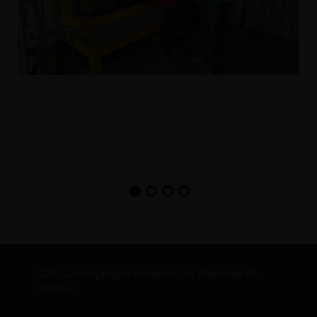
CDU-Landtagabgeordneter für den Wahlkreis 05
Genthin