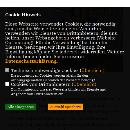
Cookie Hinweis
Diese Webseite verwendet Cookies, die notwendig
sind, um die Webseite zu nutzen. Weiterhin
verwenden wir Dienste von Drittanbietern, die uns
helfen, unser Webangebot zu verbessern (Website-
Optmierung). Für die Verwendung bestimmter
Dienste, benötigen wir Ihre Einwilligung. Ihre
Einwilligung können Sie jederzeit widerrufen. Weitere
Informationen finden Sie in unserer
Datenschutzerklärung
.
Technisch notwendige Cookies (
Übersicht
)
Die notwendigen Cookies werden allein für den
v.l. Inhaberin Carola Gotsch, Thomas Staudt
ordnungsgemäßen Gebrauch der Webseite benötigt.
Cookies von Drittanbietern (
Übersicht
)
Zur Optimierung unserer Webseite binden wir Dienste und
Angebote von Drittanbietern ein.
Solche Besuche sind wichtig, um mit den Menschen vor Ort
ins Gespräch zu kommen und ihre Anliegen direkt
Alle akzeptieren
Auswahl speichern
aufzunehmen. Der Einzelhandel im ländlichen Raum steht
vor vielen Herausforderungen – von bürokratischen
Hürden bis hin zur Konkurrenz durch große Ketten. Umso