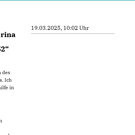
19.03.2025, 10:02 Uhr
brina
52“
n des
. Ich
lfe in
n