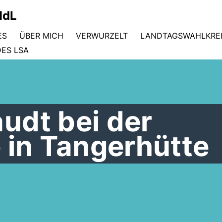
MdL
ES
ÜBER MICH
VERWURZELT
LANDTAGSWAHLKRE
ES LSA
udt bei der
 in Tangerhütte