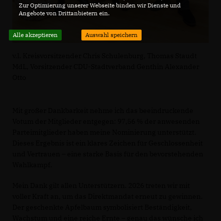
Zur Optimierung unserer Webseite binden wir Dienste und
Angebote von Drittanbietern ein.
Alle akzeptieren
Auswahl speichern
v.l. Kreisvorsitzender Chris Schulenburg, Thomas Staudt
MdL, Vorsitzender CDU-Stadtverband Genthin Alexander
Otto
Mit großer Dankbarkeit nehme ich das beeindruckende
Votum der Mitglieder entgegen: 97,56 % der anwesenden
Parteimitglieder haben meine Nominierung unterstützt.
Dieses Ergebnis ist ein klares Zeichen für Geschlossenheit
und Vertrauen – eine starke Basis für den bevorstehenden
Wahlkampf.
Mein Dank gilt allen Unterstützern. 2026 treten wir mit
voller Kraft an, um das Direktmandat erneut zu gewinnen.
Der geschenkte Apfelbaum symbolisiert Beständigkeit,
Wachstum und eine reiche Ernte – genau das wünsche ich