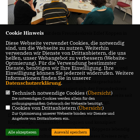
Cookie Hinweis
Gesprächsrunde mit dem Freundeskreis Edlef Köppen in
Genthin
Diese Webseite verwendet Cookies, die notwendig
sind, um die Webseite zu nutzen. Weiterhin
verwenden wir Dienste von Drittanbietern, die uns
helfen, unser Webangebot zu verbessern (Website-
Der Freundeskreis „Edlef Köppen“ vereint
Optmierung). Für die Verwendung bestimmter
Dienste, benötigen wir Ihre Einwilligung. Ihre
literaturbegeisterte Menschen, die sich für das Leben und
Einwilligung können Sie jederzeit widerrufen. Weitere
Werk des in Genthin geborenen Schriftstellers Edlef
Informationen finden Sie in unserer
Köppen sowie für seine Heimat- und Militärgeschichte
Datenschutzerklärung
.
interessieren. Seit 2004 engagiert sich der Freundeskreis
Technisch notwendige Cookies (
Übersicht
)
unter dem Dach der Stadtbibliothek Genthin, die bereits seit
Die notwendigen Cookies werden allein für den
1996 den Namen des renommierten Autors trägt.
ordnungsgemäßen Gebrauch der Webseite benötigt.
Cookies von Drittanbietern (
Übersicht
)
Zur Optimierung unserer Webseite binden wir Dienste und
Der Freundeskreis organisiert unter anderem die
Angebote von Drittanbietern ein.
Köppentage, veranstaltet Kolloquien und konzipiert
Ausstellungen, um das literarische Erbe Köppens lebendig
Alle akzeptieren
Auswahl speichern
zu halten. Das kulturelle Engagement dieses Kreises zeigt,