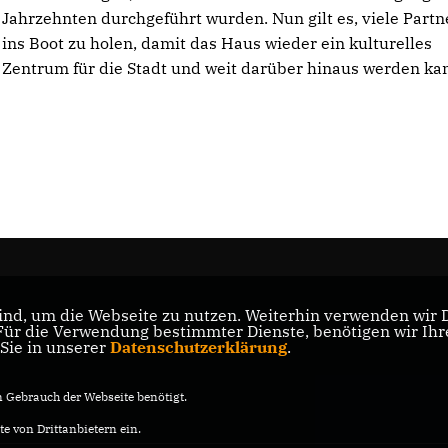
Jahrzehnten durchgeführt wurden. Nun gilt es, viele Partn
ins Boot zu holen, damit das Haus wieder ein kulturelles
Zentrum für die Stadt und weit darüber hinaus werden ka
nd, um die Webseite zu nutzen. Weiterhin verwenden wir Di
s
r die Verwendung bestimmter Dienste, benötigen wir Ihre 
 Sie in unserer
Datenschutzerklärung
.
Gebrauch der Webseite benötigt.
e von Drittanbietern ein.