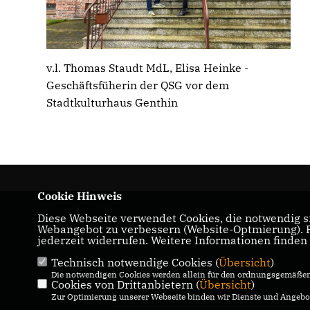
v.l. Thomas Staudt MdL, Elisa Heinke -
Geschäftsfüherin der QSG vor dem
Stadtkulturhaus Genthin
Cookie Hinweis
Diese Webseite verwendet Cookies, die notwendig si
CDU-Landtagabgeordneter für den Wahlkrei
Webangebot zu verbessern (Website-Optmierung). Fü
05 Genthin
jederzeit widerrufen. Weitere Informationen finden
Technisch notwendige Cookies (
Übersicht
)
IMPRESSUM
DATENSCHUTZ
Die notwendigen Cookies werden allein für den ordnungsgemäßen 
Cookies von Drittanbietern (
KONTAKT
Übersicht
)
Zur Optimierung unserer Webseite binden wir Dienste und Angebot