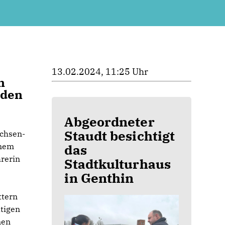
13.02.2024, 11:25 Uhr
n
rden
Abgeordneter
Staudt besichtigt
achsen-
inem
das
rerin
Stadtkulturhaus
in Genthin
ttern
ltigen
nen