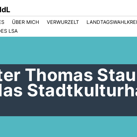
MdL
ES
ÜBER MICH
VERWURZELT
LANDTAGSWAHLKRE
ES LSA
er Thomas Stau
das Stadtkultur