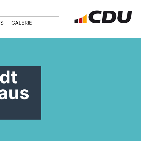
IS
GALERIE
dt
haus