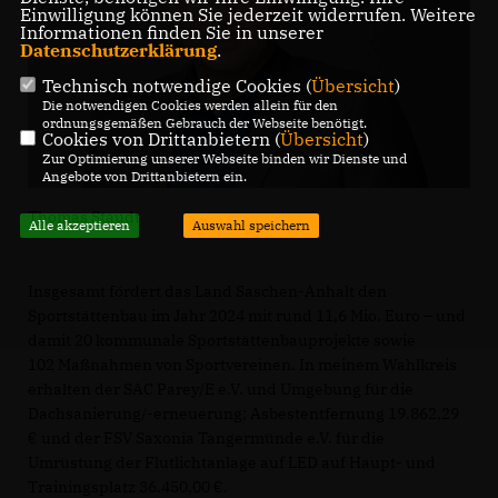
Einwilligung können Sie jederzeit widerrufen. Weitere
Informationen finden Sie in unserer
Datenschutzerklärung
.
Technisch notwendige Cookies (
Übersicht
)
Die notwendigen Cookies werden allein für den
ordnungsgemäßen Gebrauch der Webseite benötigt.
Cookies von Drittanbietern (
Übersicht
)
Zur Optimierung unserer Webseite binden wir Dienste und
Angebote von Drittanbietern ein.
Thomas Staudt
Alle akzeptieren
Auswahl speichern
Insgesamt fördert das Land Saschen-Anhalt den
Sportstättenbau im Jahr 2024 mit rund 11,6 Mio. Euro – und
damit 20 kommunale Sportstättenbauprojekte sowie
102 Maßnahmen von Sportvereinen. In meinem Wahlkreis
erhalten der SAC Parey/E e.V. und Umgebung für die
Dachsanierung/-erneuerung; Asbestentfernung 19.862,29
und der FSV Saxonia Tangermünde e.V. für die
Umrüstung der Flutlichtanlage auf LED auf Haupt- und
Trainingsplatz 36.450,00 €.