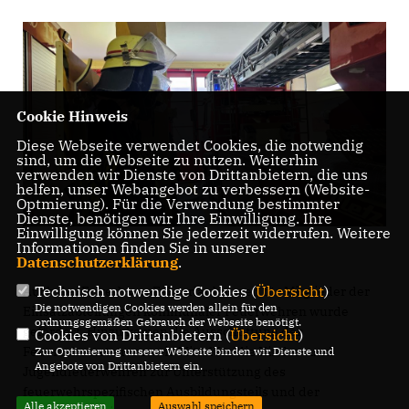
Cookie Hinweis
Diese Webseite verwendet Cookies, die notwendig
sind, um die Webseite zu nutzen. Weiterhin
verwenden wir Dienste von Drittanbietern, die uns
helfen, unser Webangebot zu verbessern (Website-
Optmierung). Für die Verwendung bestimmter
Dienste, benötigen wir Ihre Einwilligung. Ihre
Einwilligung können Sie jederzeit widerrufen. Weitere
Informationen finden Sie in unserer
Datenschutzerklärung
.
Technisch notwendige Cookies (
Übersicht
)
Auch der Erwerb von Fahrerlaubnissen für Mitglieder der
Die notwendigen Cookies werden allein für den
Einsatzabteilungen kommunaler Feuerwehren wurde
ordnungsgemäßen Gebrauch der Webseite benötigt.
gefördert. Hinzu kamen die Ausschüttung der
Cookies von Drittanbietern (
Übersicht
)
Feuerschutzsteuer sowie Mittel für die Kinder- und
Zur Optimierung unserer Webseite binden wir Dienste und
Angebote von Drittanbietern ein.
Jugendfeuerwehren zur Unterstützung des
feuerwehrspezifischen Ausbildungsteils und der
Alle akzeptieren
Auswahl speichern