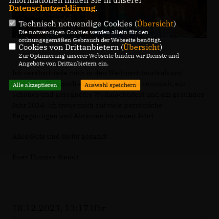
Datenschutzerklärung
.
Technisch notwendige Cookies (
Übersicht
)
Die notwendigen Cookies werden allein für den
ordnungsgemäßen Gebrauch der Webseite benötigt.
Cookies von Drittanbietern (
Übersicht
)
Zur Optimierung unserer Webseite binden wir Dienste und
Angebote von Drittanbietern ein.
Ich verabschiede mich in den Weihnachtsurlaub und
wünsche allen noch eine besinnliche Adventszeit, ein
Alle akzeptieren
Auswahl speichern
schönes und gesegnetes Weihnachtsfest und ein gesundes
Jahr 2024! Ich freue mich auf viele persönliche
Begegnungen und Aktionen im neuen Jahr!
Alles Gute und bleibt gesund!
Euer Thomas Staudt
18.12.2023, 13:17 Uhr