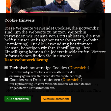
Cookie Hinweis
Diese Webseite verwendet Cookies, die notwendig
sind, um die Webseite zu nutzen. Weiterhin
verwenden wir Dienste von Drittanbietern, die uns
helfen, unser Webangebot zu verbessern (Website-
Optmierung). Für die Verwendung bestimmter
Dienste, benötigen wir Ihre Einwilligung. Ihre
Einwilligung können Sie jederzeit widerrufen. Weitere
Informationen finden Sie in unserer
Datenschutzerklärung
.
Technisch notwendige Cookies (
Übersicht
)
Die notwendigen Cookies werden allein für den
ordnungsgemäßen Gebrauch der Webseite benötigt.
Cookies von Drittanbietern (
Übersicht
)
Zur Optimierung unserer Webseite binden wir Dienste und
Feierliche Eröffnung A14 AS Lüderitz v.l. Thomas Staudt
Angebote von Drittanbietern ein.
MdL, Ortsbürgermeisterin von Lüderitz Edith Braun, Chris
Schulenburg MdL
Alle akzeptieren
Auswahl speichern