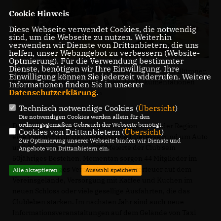
Cookie Hinweis
Diese Webseite verwendet Cookies, die notwendig
sind, um die Webseite zu nutzen. Weiterhin
verwenden wir Dienste von Drittanbietern, die uns
helfen, unser Webangebot zu verbessern (Website-
Optmierung). Für die Verwendung bestimmter
Dienste, benötigen wir Ihre Einwilligung. Ihre
Foto: v.l. Thomas Staudt, Hartmut Plath, Eckehard Blümner,
Einwilligung können Sie jederzeit widerrufen. Weitere
Peter Albrecht bei Durchschauen der Dokumentationen
Informationen finden Sie in unserer
Datenschutzerklärung
.
über alle Vereinsaktivitäten
Technisch notwendige Cookies (
Übersicht
)
Die notwendigen Cookies werden allein für den
ordnungsgemäßen Gebrauch der Webseite benötigt.
Der Club bietet interessierten Mitbürgern aus der Region
Cookies von Drittanbietern (
Übersicht
)
eine Plattform für das gemeinsame Interesse rund um Auto
Zur Optimierung unserer Webseite binden wir Dienste und
und Straßenverkehr an. 2022 feierte der Club sein
Angebote von Drittanbietern ein.
50jähriges Bestehen. Momentan sorgen 44 Mitglieder im
Club für ein reges Vereinsleben, ob Osterfeuer auf dem
Alle akzeptieren
Auswahl speichern
Vereinsgelände, Versorgung mit Kaffee und Kuchen im
neuen Schloss oder viele gesellige Ausfahrten, die das
Clubleben stärken. Im nächsten Jahr sind auch neue
Informationsveranstaltungen auf dem Gelände von Taxi