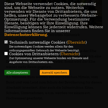
Diese Webseite verwendet Cookies, die notwendig
sind, um die Webseite zu nutzen. Weiterhin
verwenden wir Dienste von Drittanbietern, die uns
helfen, unser Webangebot zu verbessern (Website-
Optmierung). Für die Verwendung bestimmter
Dienste, benötigen wir Ihre Einwilligung. Ihre
Einwilligung können Sie jederzeit widerrufen. Weitere
Informationen finden Sie in unserer
Datenschutzerklärung
.
Symbolischer Spatenstich Deichbau Klietznick
Technisch notwendige Cookies (
Übersicht
)
Die notwendigen Cookies werden allein für den
ordnungsgemäßen Gebrauch der Webseite benötigt.
Gleichzeitig werden 101 ha Retentionsraum aus der Elbe
Cookies von Drittanbietern (
Übersicht
)
zurückgewonnen, da der jetzige Elbdeichverlauf durch eine
Zur Optimierung unserer Webseite binden wir Dienste und
Deichschlitzung zurückverlegt wird. Somit wird der Elbe
Angebote von Drittanbietern ein.
wieder mehr Raum gegeben.
Alle akzeptieren
Auswahl speichern
3,5 Millionen Euro werden aus europäischen Mitteln, vom
Bund und vom Land zum Schutz der Bevölkerung für diesen
Abschnitt investiert. Aber auch die Infrastruktur, Kitas,
Schulen, Unternehmen, u.v.m. werden vor einem evt.
Hochwasser geschützt.