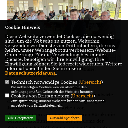
Cookie Hinweis
Diese Webseite verwendet Cookies, die notwendig
sind, um die Webseite zu nutzen. Weiterhin
verwenden wir Dienste von Drittanbietern, die uns
helfen, unser Webangebot zu verbessern (Website-
Optmierung). Für die Verwendung bestimmter
Dienste, benötigen wir Ihre Einwilligung. Ihre
Einwilligung können Sie jederzeit widerrufen. Weitere
Informationen finden Sie in unserer
v.l. Thomas Staudt MdL, Minister Sven Schulze,
Datenschutzerklärung
.
Staatsekretär Gert Zender
Technisch notwendige Cookies (
Übersicht
)
Die notwendigen Cookies werden allein für den
ordnungsgemäßen Gebrauch der Webseite benötigt.
Dabei hörten wir uns die Anliegen der Landwirte,
Cookies von Drittanbietern (
Übersicht
)
die von der Verbreitung und Bekämpfung des
Zur Optimierung unserer Webseite binden wir Dienste und
Angebote von Drittanbietern ein.
Jakobskreuzkrautes, der Arbeit von
Veterinärämtern, der immer größeren Bürokratie
Alle akzeptieren
Auswahl speichern
bei Antragstellungen oder der Probleme der
Erkennung der ÖR5 Kennarten per Geofoto-App