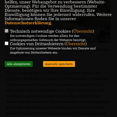
helfen, unser Webangebot zu verbessern (Website-
Optmierung). Für die Verwendung bestimmter
Dienste, benötigen wir Ihre Einwilligung. Ihre
Einwilligung können Sie jederzeit widerrufen. Weitere
Informationen finden Sie in unserer
Datenschutzerklärung
.
Technisch notwendige Cookies (
Übersicht
)
Die notwendigen Cookies werden allein für den
ordnungsgemäßen Gebrauch der Webseite benötigt.
Cookies von Drittanbietern (
Übersicht
)
Zur Optimierung unserer Webseite binden wir Dienste und
v.l.: MdL Thomas Staudt und Karl-Heinz Dikof im Dorfladen
Angebote von Drittanbietern ein.
in Klietznick
Alle akzeptieren
Auswahl speichern
Ehrenamtliche mit viel Herzblut verkaufen Waren des
täglichen Bedarfs, angefangen von Briefmarken, Mehl oder
Zahnpasta und wenn am Wochenende festgestellt wird,
dass der Zucker ausgegangen ist, dann wird mal schnell
geklingelt und sich gegenseitig geholfen. In Klietznick
wurde die wohnortnahe Versorgung ohne Förderprogramm
geschafft, das ist beispielhaft. Das Land Sachsen-Anhalt
bietet allerdings auch bei Interesse das Förderprogramm