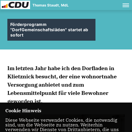
Thomas Staudt, MdL
Förderprogramm
"DorfGemeinschaftsläden" startet ab
sofort
Im letzten Jahr habe ich den Dorfladen in
Klietznick besucht, der eine wohnortnahe
Versorgung anbietet und zum
Lebensmittelpunkt für viele Bewohner
geworden ist.
Cookie Hinweis
Diese Webseite verwendet Cookies, die notwendig
sind, um die Webseite zu nutzen. Weiterhin
verwenden wir Dienste von Drittanbietern, die uns