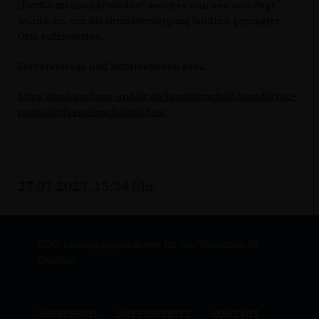
DorfGemeinschaftsläden“, welches nun neu auferlegt
wurde, an, um die Grundversorgung ländlich geprägter
Orte aufzuwerten.
Förderanträge und Informationen dazu:
https://mwl.sachsen-anhalt.de/landwirtschaft/laendlicher-
raum/dorfgemeinschaftsladen/
27.07.2023, 13:34 Uhr
CDU-Landtagabgeordneter für den Wahlkreis 05
Genthin
IMPRESSUM
DATENSCHUTZ
KONTAKT