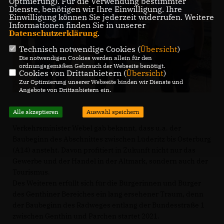
Optmierung). Für die Verwendung bestimmter
Dienste, benötigen wir Ihre Einwilligung. Ihre
Einwilligung können Sie jederzeit widerrufen. Weitere
Informationen finden Sie in unserer
Datenschutzerklärung
.
Technisch notwendige Cookies (
Übersicht
)
Die notwendigen Cookies werden allein für den
ordnungsgemäßen Gebrauch der Webseite benötigt.
Cookies von Drittanbietern (
Übersicht
)
Zur Optimierung unserer Webseite binden wir Dienste und
Angebote von Drittanbietern ein.
Alle akzeptieren
Auswahl speichern
Verkehrsminister Webel gab bekannt, dass u.a. der
Baubeginn des Abschnittes zwischen Lüderitz bis Osterburg
(A14) ansteht. Davon profitiert in Zukunft nicht nur das
Gewerbe und der Handel in der Altmark, sondern auch der
Tourismus.
Des Weiteren erfüllt sich für die Bürgerinnen und Bürger
des Genthiner Bereiches ein lang ersehener Traum, denn
der Baubeginn des Radweges entlang der Bundesstraße 1
zwischen Genthin und Parchen startet 2021.