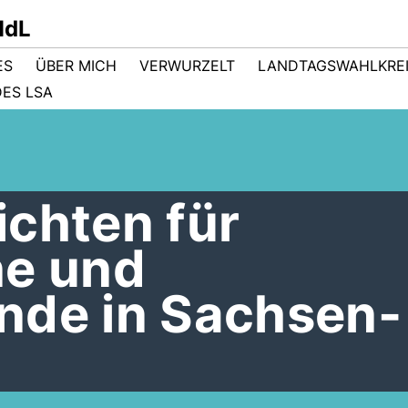
MdL
ES
ÜBER MICH
VERWURZELT
LANDTAGSWAHLKRE
ES LSA
ichten für
ne und
nde in Sachsen-