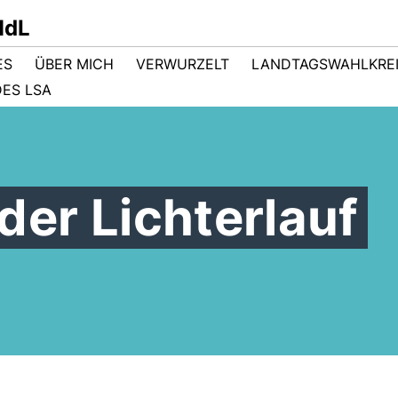
MdL
ES
ÜBER MICH
VERWURZELT
LANDTAGSWAHLKRE
ES LSA
er Lichterlauf