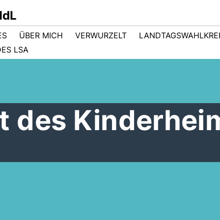
MdL
ES
ÜBER MICH
VERWURZELT
LANDTAGSWAHLKRE
ES LSA
 des Kinderhei