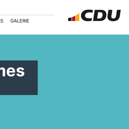
IS
GALERIE
mes