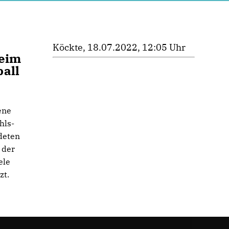
Köckte, 18.07.2022, 12:05 Uhr
beim
all
ene
hls-
deten
 der
ele
zt.