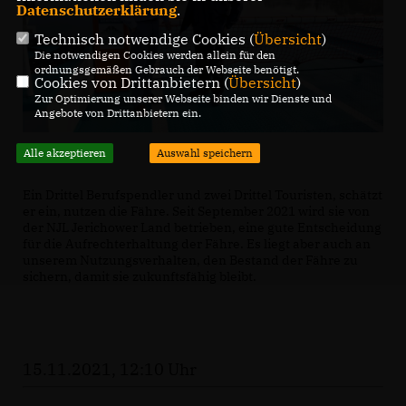
Datenschutzerklärung
.
Technisch notwendige Cookies (
Übersicht
)
Die notwendigen Cookies werden allein für den
ordnungsgemäßen Gebrauch der Webseite benötigt.
Cookies von Drittanbietern (
Übersicht
)
Zur Optimierung unserer Webseite binden wir Dienste und
Angebote von Drittanbietern ein.
Alle akzeptieren
Auswahl speichern
Ein Drittel Berufspendler und zwei Drittel Touristen, schätzt
er ein, nutzen die Fähre. Seit September 2021 wird sie von
der NJL Jerichower Land betrieben, eine gute Entscheidung
für die Aufrechterhaltung der Fähre. Es liegt aber auch an
unserem Nutzungsverhalten, den Bestand der Fähre zu
sichern, damit sie zukunftsfähig bleibt.
15.11.2021, 12:10 Uhr