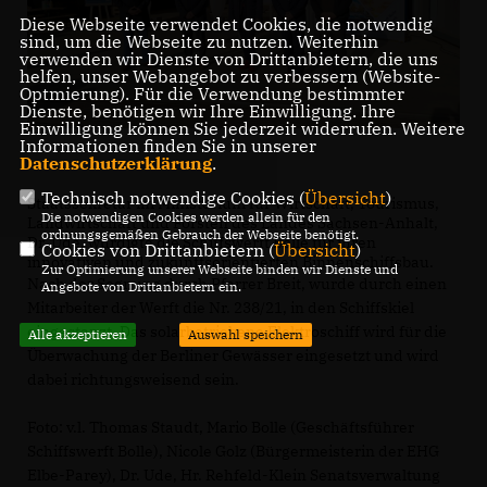
Diese Webseite verwendet Cookies, die notwendig
sind, um die Webseite zu nutzen. Weiterhin
verwenden wir Dienste von Drittanbietern, die uns
helfen, unser Webangebot zu verbessern (Website-
Optmierung). Für die Verwendung bestimmter
Dienste, benötigen wir Ihre Einwilligung. Ihre
Einwilligung können Sie jederzeit widerrufen. Weitere
Informationen finden Sie in unserer
Datenschutzerklärung
.
Technisch notwendige Cookies (
Übersicht
)
Staatssekretär im Ministerium für Wirtschaft, Tourismus,
Die notwendigen Cookies werden allein für den
Landwirtschaft und Forsten des Landes Sachsen-Anhalt,
ordnungsgemäßen Gebrauch der Webseite benötigt.
Dr. Ude, würdigte die Schiffswerft Bolle für ihren
Cookies von Drittanbietern (
Übersicht
)
innovativen und zukunftsorientierten Binnenschiffsbau.
Zur Optimierung unserer Webseite binden wir Dienste und
Nach der Segnung durch Pfarrer Breit, wurde durch einen
Angebote von Drittanbietern ein.
Mitarbeiter der Werft die Nr. 238/21, in den Schiffskiel
eingestanzt. Das solarbetriebene Elektroschiff wird für die
Alle akzeptieren
Auswahl speichern
Überwachung der Berliner Gewässer eingesetzt und wird
dabei richtungsweisend sein.
Foto: v.l. Thomas Staudt, Mario Bolle (Geschäftsführer
Schiffswerft Bolle), Nicole Golz (Bürgermeisterin der EHG
Elbe-Parey), Dr. Ude, Hr. Rehfeld-Klein Senatsverwaltung