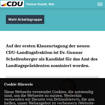
Thomas Staudt, MdL
Wahl Arbeitsgruppe
Auf der ersten Klausurtagung der neuen
CDU-Landtagsfraktion ist Dr. Gunnar
Schellenberger als Kandidat für das Amt des
Landtagspräsidenten nominiert worden.
Cookie Hinweis
Diese Webseite verwendet Cookies, die notwendig
sind, um die Webseite zu nutzen. Weiterhin
verwenden wir Dienste von Drittanbietern, die uns
helfen, unser Webangebot zu verbessern (Website-