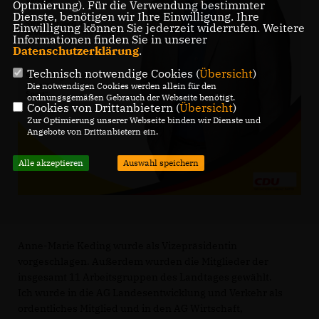
Optmierung). Für die Verwendung bestimmter
Dienste, benötigen wir Ihre Einwilligung. Ihre
Einwilligung können Sie jederzeit widerrufen. Weitere
Informationen finden Sie in unserer
Datenschutzerklärung
.
Technisch notwendige Cookies (
Übersicht
)
Die notwendigen Cookies werden allein für den
ordnungsgemäßen Gebrauch der Webseite benötigt.
Cookies von Drittanbietern (
Übersicht
)
Zur Optimierung unserer Webseite binden wir Dienste und
Angebote von Drittanbietern ein.
Alle akzeptieren
Auswahl speichern
Anne-Marie Keding wurde als Vizepräsidentin
vorgeschlagen. Außerdem wurden die Mitglieder der
insgesamt 11 Arbeitsgruppen des Landtages gewählt.
Ich wurde in die AG Landesentwicklung und Verkehr als
ordentliches Mitglied und in den AG Wirtschaft,