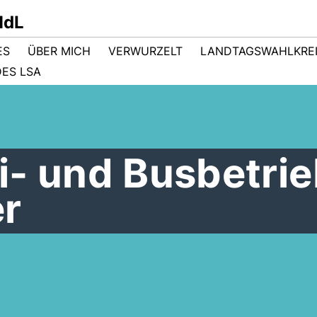
MdL
ES
ÜBER MICH
VERWURZELT
LANDTAGSWAHLKRE
ES LSA
i- und Busbetri
er