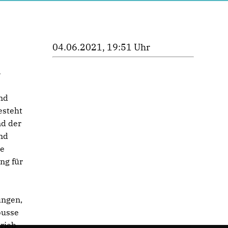
04.06.2021, 19:51 Uhr
.
nd
esteht
nd der
nd
ie
ng für
ungen,
busse
rieb