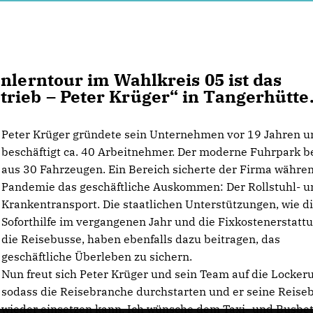
nlerntour im Wahlkreis 05 ist das
rieb – Peter Krüger“ in Tangerhütte
Peter Krüger gründete sein Unternehmen vor 19 Jahren u
beschäftigt ca. 40 Arbeitnehmer. Der moderne Fuhrpark b
aus 30 Fahrzeugen. Ein Bereich sicherte der Firma währe
Pandemie das geschäftliche Auskommen: Der Rollstuhl- u
Krankentransport. Die staatlichen Unterstützungen, wie d
Soforthilfe im vergangenen Jahr und die Fixkostenerstattu
die Reisebusse, haben ebenfalls dazu beitragen, das
geschäftliche Überleben zu sichern.
Nun freut sich Peter Krüger und sein Team auf die Locker
sodass die Reisebranche durchstarten und er seine Reise
wieder einsetzen kann. Ich wünsche dem Taxi- und Busbet