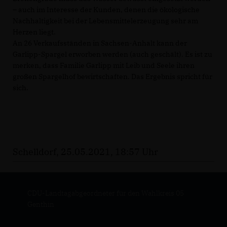
– auch im Interesse der Kunden, denen die ökologische
Nachhaltigkeit bei der Lebensmittelerzeugung sehr am
Herzen liegt.
An 26 Verkaufsständen in Sachsen-Anhalt kann der
Garlipp-Spargel erworben werden (auch geschält). Es ist zu
merken, dass Familie Garlipp mit Leib und Seele ihren
großen Spargelhof bewirtschaften. Das Ergebnis spricht für
sich.
Schelldorf, 25.05.2021, 18:57 Uhr
CDU-Landtagabgeordneter für den Wahlkreis 05
Genthin