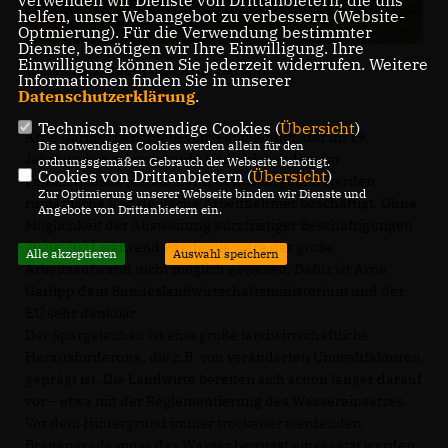
verwenden wir Dienste von Drittanbietern, die uns
helfen, unser Webangebot zu verbessern (Website-
Optmierung). Für die Verwendung bestimmter
Dienste, benötigen wir Ihre Einwilligung. Ihre
Einwilligung können Sie jederzeit widerrufen. Weitere
v.l. Thomas Staudt und Arne Garlipp
Informationen finden Sie in unserer
Datenschutzerklärung
.
Technisch notwendige Cookies (
Übersicht
)
Arne Garlipp berichtete vom Familienhof, der im 19.
Die notwendigen Cookies werden allein für den
Jahrhundert erbaut wurde und sich seitdem im
ordnungsgemäßen Gebrauch der Webseite benötigt.
Cookies von Drittanbietern (
Übersicht
)
Familienbesitz befindet. Auf dem Spargelhof werden
Zur Optimierung unserer Webseite binden wir Dienste und
rumänische und deutsche Arbeitnehmer beschäftigt. Ohne
Angebote von Drittanbietern ein.
Möglichkeit der Ausweitung kurzfristiger Beschäftigungen
2020/ 2021 während Pandemie wäre der große
Alle akzeptieren
Auswahl speichern
Arbeitsaufwand nicht möglich gewesen. Dafür ist Arne
Garlipp dem Bundeslandwirtschaftsministerium und der
EU sehr dankbar.
Der Spargelanbau ist eine große landwirtschaftliche
Herausforderung, die z.B. von veränderten Umweltfaktoren
geprägt ist. Die Landwirte bereiten sich schon länger darauf
vor – etwa mit der Reglementierung des Wassereinsatzes.
Vor dem Hintergrund immer trockener werdenden
Breitengrade muss das Wasser bewusst eingesetzt werden