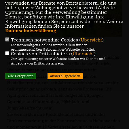
verwenden wir Dienste von Drittanbietern, die uns
helfen, unser Webangebot zu verbessern (Website-
Optmierung). Für die Verwendung bestimmter
Dienste, benötigen wir Ihre Einwilligung. Ihre
Einwilligung können Sie jederzeit widerrufen. Weitere
Informationen finden Sie in unserer
Datenschutzerklärung
.
Technisch notwendige Cookies (
Übersicht
)
Die notwendigen Cookies werden allein für den
ordnungsgemäßen Gebrauch der Webseite benötigt.
Cookies von Drittanbietern (
Übersicht
)
Christoph Plötze (li.) vom Griebener Hof möchte demnächst
Zur Optimierung unserer Webseite binden wir Dienste und
Heidelbeeren anbauen und suchte Rat bei der Patrick
Angebote von Drittanbietern ein.
Wolter, Vorsitzender der Agrargenossenschaft
Hohenseeden. Dieser kennt sich im Anbau von
Alle akzeptieren
Auswahl speichern
Heidelbeeren gut aus, seit Jahren werden sie vor allem für
Selbstpflücker angeboten, genauso wie Erdbeeren. Die
Agrargenossenschaft ist breit aufgestellt, Spargel,
Getreide- und Futteranbau, Milchkuh- und
Jungviehaufzucht u.v.m.
Sie vermarkten ihre Produkte im Handel und in der
Direktvermarktung in der Bauernscheune in Hohenseeden
und momentan in 17 Verkaufsstellen in Sachsen-Anhalt.