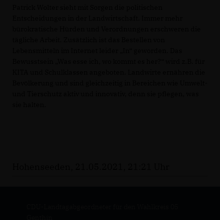
Patrick Wolter sieht mit Sorgen die politischen
Entscheidungen in der Landwirtschaft. Immer mehr
bürokratische Hürden und Verordnungen erschweren die
tägliche Arbeit. Zusätzlich ist das Bestellen von
Lebensmitteln im Internet leider „In“ geworden. Das
Bewusstsein „Was esse ich, wo kommt es her?“ wird z.B. für
KITA und Schulklassen angeboten. Landwirte ernähren die
Bevölkerung und sind gleichzeitig in Bereichen wie Umwelt-
und Tierschutz aktiv und innovativ, denn sie pflegen, was
sie halten.
Hohenseeden, 21.05.2021, 21:21 Uhr
CDU-Landtagabgeordneter für den Wahlkreis 05
Genthin