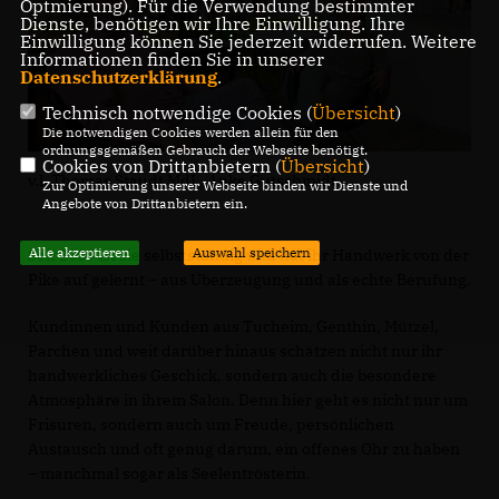
Optmierung). Für die Verwendung bestimmter
Dienste, benötigen wir Ihre Einwilligung. Ihre
Einwilligung können Sie jederzeit widerrufen. Weitere
Informationen finden Sie in unserer
Datenschutzerklärung
.
Technisch notwendige Cookies (
Übersicht
)
Die notwendigen Cookies werden allein für den
ordnungsgemäßen Gebrauch der Webseite benötigt.
Cookies von Drittanbietern (
Übersicht
)
v.l. Thomas Staudt MdL, Anke Gutschmidt
Zur Optimierung unserer Webseite binden wir Dienste und
Angebote von Drittanbietern ein.
Alle akzeptieren
Auswahl speichern
Seit 2009 ist sie selbstständig und hat ihr Handwerk von der
Pike auf gelernt – aus Überzeugung und als echte Berufung.
Kundinnen und Kunden aus Tucheim, Genthin, Mützel,
Parchen und weit darüber hinaus schätzen nicht nur ihr
handwerkliches Geschick, sondern auch die besondere
Atmosphäre in ihrem Salon. Denn hier geht es nicht nur um
Frisuren, sondern auch um Freude, persönlichen
Austausch und oft genug darum, ein offenes Ohr zu haben
– manchmal sogar als Seelentrösterin.