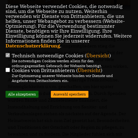
Diese Webseite verwendet Cookies, die notwendig
sind, um die Webseite zu nutzen. Weiterhin
verwenden wir Dienste von Drittanbietern, die uns
helfen, unser Webangebot zu verbessern (Website-
Optmierung). Für die Verwendung bestimmter
Dienste, benötigen wir Ihre Einwilligung. Ihre
Vereinsvorsitzender Martin Müller informierte mich
Einwilligung können Sie jederzeit widerrufen. Weitere
ausführlich über den recht jungen Verein (Gründung 2019).
Informationen finden Sie in unserer
Datenschutzerklärung
.
Anfänglich von acht Gründungsmitgliedern stieg die
Mitgliederzahl mittlerweile auf aktuell 65. In der Zeit der
Technisch notwendige Cookies (
Übersicht
)
Vereinsgründung bis heute wurden schon sehr viele
Die notwendigen Cookies werden allein für den
Projekte umgesetzt, die positiv nicht nur auf Güsen wirken,
ordnungsgemäßen Gebrauch der Webseite benötigt.
Cookies von Drittanbietern (
Übersicht
)
sondern auch überregional. Durch zahlreiche
Zur Optimierung unserer Webseite binden wir Dienste und
Arbeitseinsätze wurde eine großartige Freilichtbühne,
Angebote von Drittanbietern ein.
Sitzmöglichkeiten u.v.m. geschaffen, um hier später
Veranstaltungen durchführen zu können. Durch Spenden
Alle akzeptieren
Auswahl speichern
wurden Bänke und Zaunelemente finanziert, die
Instandhaltung und Errichtung von Sanitär- und
Verkaufsanlagen stehen als nächstes auf der Agenda. Der
Heimatverein hat sich zum Ziel gesetzt hat, Besonderheiten
und Traditionen der Ortschaft oder Region zu pflegen, zu
bewahren und zu fördern. Die Mitglieder fühlen sich mit