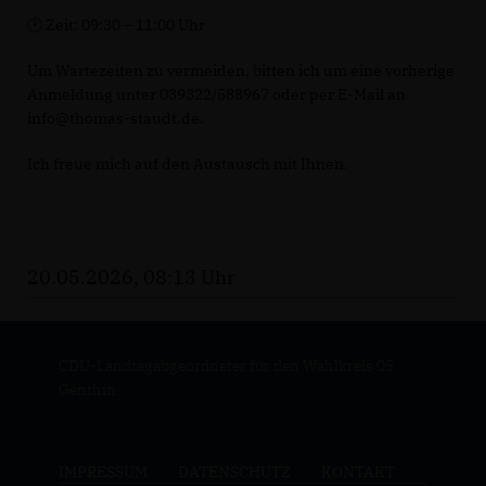
🕑 Zeit: 09:30 – 11:00 Uhr
Um Wartezeiten zu vermeiden, bitten ich um eine vorherige
Anmeldung unter 039322/588967 oder per E-Mail an
info@thomas-staudt.de.
Ich freue mich auf den Austausch mit Ihnen.
20.05.2026, 08:13 Uhr
CDU-Landtagabgeordneter für den Wahlkreis 05
Genthin
IMPRESSUM
DATENSCHUTZ
KONTAKT