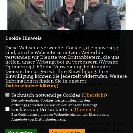
Cookie Hinweis
Diese Webseite verwendet Cookies, die notwendig
sind, um die Webseite zu nutzen. Weiterhin
verwenden wir Dienste von Drittanbietern, die uns
helfen, unser Webangebot zu verbessern (Website-
Optmierung). Für die Verwendung bestimmter
Dienste, benötigen wir Ihre Einwilligung. Ihre
Einwilligung können Sie jederzeit widerrufen. Weitere
Informationen finden Sie in unserer
Thomas Staudt MdL (r.) übergibt eine Spende an Thomas
Datenschutzerklärung
.
Paproth (l.) für den Förderverein der freiw. Feuerwehr
Technisch notwendige Cookies (
Übersicht
)
Hüselitz
Die notwendigen Cookies werden allein für den
ordnungsgemäßen Gebrauch der Webseite benötigt.
Cookies von Drittanbietern (
Übersicht
)
Zur Optimierung unserer Webseite binden wir Dienste und
Die ansässigen Jäger richteten den Gottesdienst
Angebote von Drittanbietern ein.
gemeinsam mit der Kirchengemeinde aus – ein schönes
Beispiel dafür, wie Tradition und Zusammenhalt Hand
Alle akzeptieren
Auswahl speichern