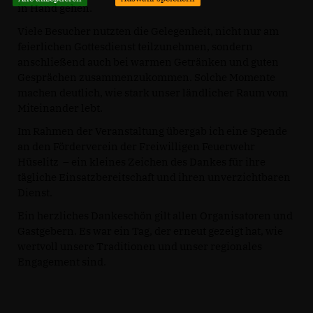
in Hand gehen.
Viele Besucher nutzten die Gelegenheit, nicht nur am
feierlichen Gottesdienst teilzunehmen, sondern
anschließend auch bei warmen Getränken und guten
Gesprächen zusammenzukommen. Solche Momente
machen deutlich, wie stark unser ländlicher Raum vom
Miteinander lebt.
Im Rahmen der Veranstaltung übergab ich eine Spende
an den Förderverein der Freiwilligen Feuerwehr
Hüselitz – ein kleines Zeichen des Dankes für ihre
tägliche Einsatzbereitschaft und ihren unverzichtbaren
Dienst.
Ein herzliches Dankeschön gilt allen Organisatoren und
Gastgebern. Es war ein Tag, der erneut gezeigt hat, wie
wertvoll unsere Traditionen und unser regionales
Engagement sind.