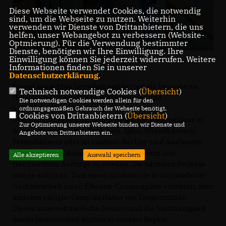
Diese Webseite verwendet Cookies, die notwendig
sind, um die Webseite zu nutzen. Weiterhin
verwenden wir Dienste von Drittanbietern, die uns
helfen, unser Webangebot zu verbessern (Website-
Optmierung). Für die Verwendung bestimmter
Dienste, benötigen wir Ihre Einwilligung. Ihre
Einwilligung können Sie jederzeit widerrufen. Weitere
Informationen finden Sie in unserer
Datenschutzerklärung
.
Er und seine Frau betreiben seit Jahren ein besonderes
Technisch notwendige Cookies (
Übersicht
)
Hotel im Jerichower Land mit regionaler und
Die notwendigen Cookies werden allein für den
überregionaler Ausstrahlung. 130
ordnungsgemäßen Gebrauch der Webseite benötigt.
Cookies von Drittanbietern (
Übersicht
)
Übernachtungsmöglichkeiten bieten die Unternehmer in
Zur Optimierung unserer Webseite binden wir Dienste und
ihren schwimmenden Seehotels, Iglus, Strandhäusern,
Angebote von Drittanbietern ein.
Ferienhäusern oder im Luxboot. Bei Um- und Ausbauten
achten sie stets darauf, regionalen Partnern und
Alle akzeptieren
Auswahl speichern
Handwerkern Aufträge zu erteilen. Die nächsten Projekte
stehen schon an. Zum einen möchten sie in unmittelbarer
Nachbarschaft einen Elbauen-Campingplatz errichten, zum
anderen ein Iglu-Camp im Hafen von Tangermünde.
Dieses unternehmerische Denken und die Nachhaltigkeit
seiner Investitionen suchen in unserer Region