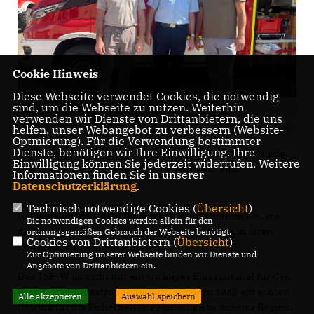
Cookie Hinweis
Diese Webseite verwendet Cookies, die notwendig
sind, um die Webseite zu nutzen. Weiterhin
verwenden wir Dienste von Drittanbietern, die uns
helfen, unser Webangebot zu verbessern (Website-
Optmierung). Für die Verwendung bestimmter
Dienste, benötigen wir Ihre Einwilligung. Ihre
v.l. Steffen Schilm - Bürgermeister der EHG Tangermünde,
Einwilligung können Sie jederzeit widerrufen. Weitere
Ortswehrleiter Uwe Berzog, Thomas Staudt MdL
Informationen finden Sie in unserer
Datenschutzerklärung
.
Technisch notwendige Cookies (
Übersicht
)
Gemeinsam mit vielen Gästen konnte ich miterleben, wie
Die notwendigen Cookies werden allein für den
die Kameraden ein modernes Einsatzfahrzeug in ihren
ordnungsgemäßen Gebrauch der Webseite benötigt.
Cookies von Drittanbietern (
Übersicht
)
Fuhrpark aufnehmen konnten.
Zur Optimierung unserer Webseite binden wir Dienste und
Angebote von Drittanbietern ein.
Das TSF-W ist nicht nur ein wichtiges Einsatzmittel für den
Brand- und Katastrophenschutz, sondern auch ein echter
Alle akzeptieren
Auswahl speichern
Gewinn für die Sicherheit der Menschen in unserer Region.