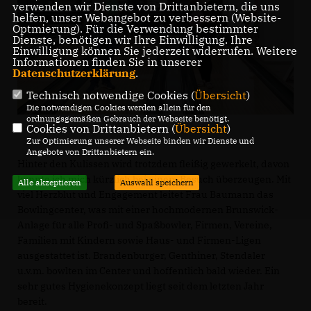
verwenden wir Dienste von Drittanbietern, die uns
helfen, unser Webangebot zu verbessern (Website-
Optmierung). Für die Verwendung bestimmter
Dienste, benötigen wir Ihre Einwilligung. Ihre
Einwilligung können Sie jederzeit widerrufen. Weitere
Informationen finden Sie in unserer
Datenschutzerklärung
.
Technisch notwendige Cookies (
Übersicht
)
Die notwendigen Cookies werden allein für den
ordnungsgemäßen Gebrauch der Webseite benötigt.
Cookies von Drittanbietern (
Übersicht
)
Zur Optimierung unserer Webseite binden wir Dienste und
Angebote von Drittanbietern ein.
Hinter den Kulissen wird trotzdem fleißig gewerkelt, davon
konnte ich mich kürzlich bei einem Besuch überzeugen. Mit
Alle akzeptieren
Auswahl speichern
viel Herzblut und Engagement leitet Frau Baumann das
Bowlingcenter, was mit einer hochmodernen Brunswick-
Anlage für alle Profi- und Spaßbowler, Firmen, Vereine,
Familien mit Kindern sowie Haus- und Firmen-Ligen
ausgestattet ist. Brandenburger, Genthiner, Stendaler
u.v.m. bowlten im Center und hoffentlich bald wieder. Ein
sehr gutes Hygienekonzept liegt seit dem letzten Jahr
bereit.