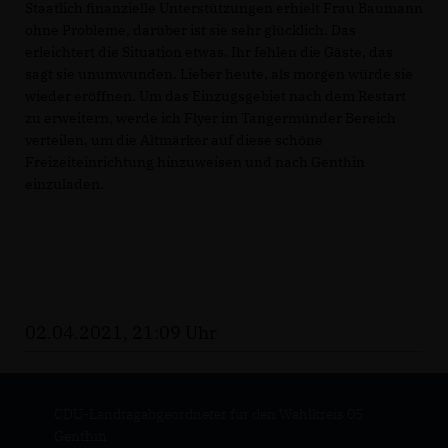
Staatlich finanzielle Unterstützungen erhielt Frau Baumann
ohne Probleme, darüber ist sie sehr glücklich. Das
erleichtert die Situation etwas. Ihr fehlen die Gäste, das
sagt sie unumwunden. Lieber heute, als morgen würde sie
wieder eröffnen. Um das Einzugsgebiet nach dem Restart
zu erweitern, werde ich Flyer im Tangermünder Bereich
verteilen, um die Altmärker auf diese schöne
Freizeiteinrichtung hinzuweisen und nach Genthin
einzuladen.
02.04.2021, 21:09 Uhr
CDU-Landtagabgeordneter für den Wahlkreis 05
Genthin