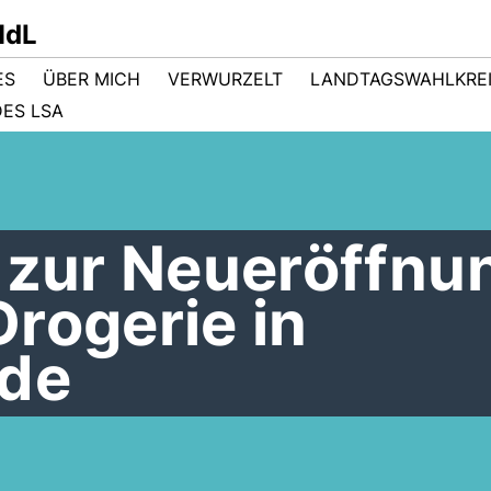
MdL
ES
ÜBER MICH
VERWURZELT
LANDTAGSWAHLKRE
ES LSA
n zur Neueröffnu
rogerie in
de