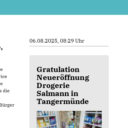
06.08.2025, 08:29 Uhr
,
Gratulation
ke
Neueröffnung
vice
Drogerie
re
s die
Salmann in
Tangermünde
 Bürger