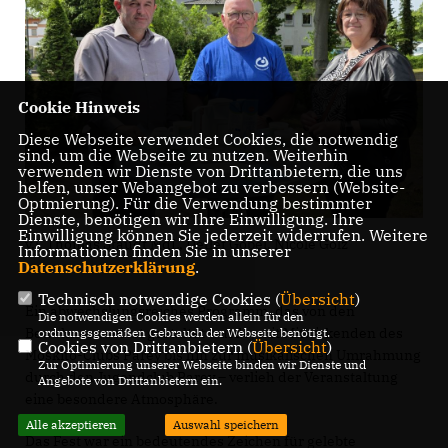
Cookie Hinweis
Diese Webseite verwendet Cookies, die notwendig
sind, um die Webseite zu nutzen. Weiterhin
verwenden wir Dienste von Drittanbietern, die uns
helfen, unser Webangebot zu verbessern (Website-
Optmierung). Für die Verwendung bestimmter
Dienste, benötigen wir Ihre Einwilligung. Ihre
Einwilligung können Sie jederzeit widerrufen. Weitere
v.l. Thomas Staudt MdL, Detlef Göbel, Nicole Golz
Informationen finden Sie in unserer
Datenschutzerklärung
.
Technisch notwendige Cookies (
Übersicht
)
Ein abwechslungsreiches Programm, das von den
Die notwendigen Cookies werden allein für den
Bewohnern selbst gestaltet wurde, mit Mitwirkenden des
ordnungsgemäßen Gebrauch der Webseite benötigt.
Cookies von Drittanbietern (
Übersicht
)
Moskito-Clubs Parey bis hin zur musikalischen Umrahmung
Zur Optimierung unserer Webseite binden wir Dienste und
durch den Jugendclub Parey – verlieh der Veranstaltung
Angebote von Drittanbietern ein.
eine besondere Atmosphäre.
Alle akzeptieren
Auswahl speichern
Das Fest war ein bedeutendes Zeichen für gelebte