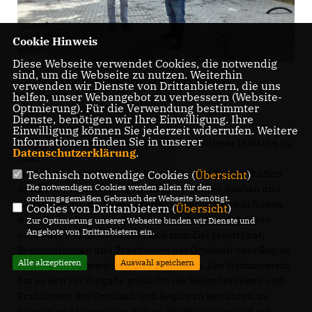
Cookie Hinweis
Diese Webseite verwendet Cookies, die notwendig
sind, um die Webseite zu nutzen. Weiterhin
v.l. Thomas Staudt MdL, Mario Helmrich (stellv.
verwenden wir Dienste von Drittanbietern, die uns
Vorsitzender)
helfen, unser Webangebot zu verbessern (Website-
Optmierung). Für die Verwendung bestimmter
Dienste, benötigen wir Ihre Einwilligung. Ihre
Einwilligung können Sie jederzeit widerrufen. Weitere
Informationen finden Sie in unserer
Ich freue mich, auch diesmal wieder Teil dieser Initiative zu
Datenschutzerklärung
.
sein.
Förderer unterstützen den Verein finanziell und schaffen
Technisch notwendige Cookies (
Übersicht
)
Die notwendigen Cookies werden allein für den
somit die Voraussetzungen für den weiteren Ausbau und
ordnungsgemäßen Gebrauch der Webseite benötigt.
Aktivitäten auf dem Gelände der Freilichtbühne in Güsen,
Cookies von Drittanbietern (
Übersicht
)
wie z.B. den Bau eines Sanitärgebäudes, Gerätehauses
Zur Optimierung unserer Webseite binden wir Dienste und
Angebote von Drittanbietern ein.
u.v.m. Der Heimatverein hat sich zum Ziel gesetzt hat,
Besonderheiten und Traditionen der Ortschaft oder Region
Alle akzeptieren
Auswahl speichern
zu pflegen, zu bewahren und zu fördern. Der Heimatverein
hat es sich zur Aufgabe gemacht, die Besonderheiten und
Traditionen der Ortschaft und Region zu bewahren, zu
pflegen und lebendig zu halten. Die Mitglieder sind mit