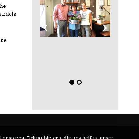
che
Erfolg
eue
enste von Drittanbietern, die uns helfen, unser