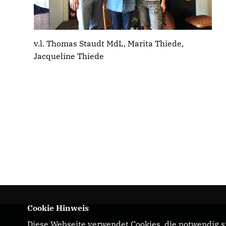
v.l. Thomas Staudt MdL, Marita Thiede,
Jacqueline Thiede
Cookie Hinweis
Diese Webseite verwendet Cookies, die notwendig si
CDU-Landtagabgeordneter für den Wahlkrei