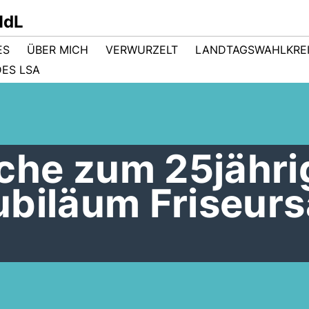
MdL
ES
ÜBER MICH
VERWURZELT
LANDTAGSWAHLKRE
ES LSA
he zum 25jähri
ubiläum Friseurs