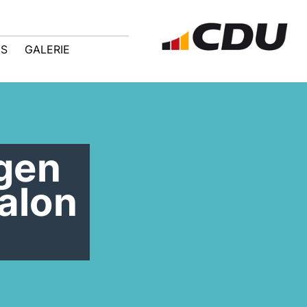
IS
GALERIE
gen
alon