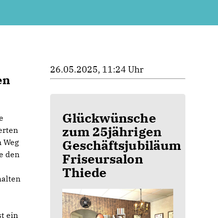
26.05.2025, 11:24 Uhr
en
Glückwünsche
e
zum 25jährigen
erten
Geschäftsjubiläum
n Weg
ne den
Friseursalon
Thiede
halten
t ein