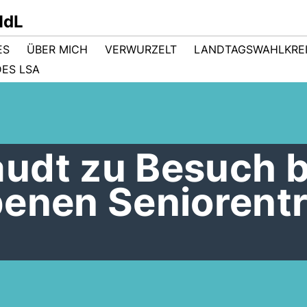
MdL
ES
ÜBER MICH
VERWURZELT
LANDTAGSWAHLKRE
ES LSA
udt zu Besuch 
benen Seniorentr