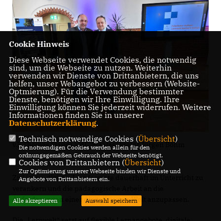
Cookie Hinweis
Diese Webseite verwendet Cookies, die notwendig
sind, um die Webseite zu nutzen. Weiterhin
verwenden wir Dienste von Drittanbietern, die uns
helfen, unser Webangebot zu verbessern (Website-
Optmierung). Für die Verwendung bestimmter
Dienste, benötigen wir Ihre Einwilligung. Ihre
Einwilligung können Sie jederzeit widerrufen. Weitere
Informationen finden Sie in unserer
Datenschutzerklärung
.
Technisch notwendige Cookies (
Übersicht
)
v.l. Thomas Staudt MdL, Staatssekretär Jürgen Böhm
Die notwendigen Cookies werden allein für den
ordnungsgemäßen Gebrauch der Webseite benötigt.
Cookies von Drittanbietern (
Übersicht
)
Zur Optimierung unserer Webseite binden wir Dienste und
Ziel ist es, digitale Lernformate dauerhaft im Unterricht zu
Angebote von Drittanbietern ein.
verankern und die pädagogische Arbeit an die
Anforderungen einer digitalisierten Welt anzupassen.
Alle akzeptieren
Auswahl speichern
Die „Lernwelt“ setzt auf flexible Lernangebote, digitale